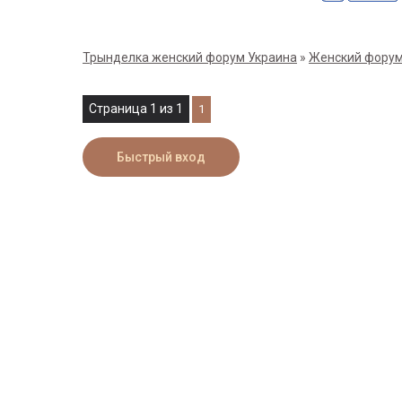
Трынделка женский форум Украина
»
Женский форум
Страница
1
из
1
1