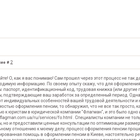
2
ие #
йте! О, как я вас понимаю! Сам прошел через этот процесс не так 
одимую информацию. По своему опыту скажу, что для оформления
: паспорт, идентификационный код, трудовая книжка (или другие 
, подтверждающие ваш заработок за определенный период. Одна
от индивидуальных особенностей вашей трудовой деятельности и 
остью оформления пенсии, то обнаружил, что не все так просто, к
ю к юристам в юридической компании "Флагман", и это было одно
awflagman.com.ua/ru/services/fo.html . Специалисты компании не т
, но и предоставили ценные консультации по оптимизации размер
ному отношению к моему делу, процесс оформления пенсии прошел
рованная помощь в оформлении пенсии в Киеве, настоятельно ре