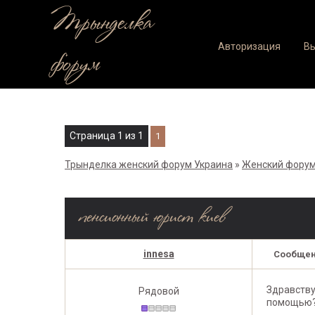
Трынделка
Авторизация
В
форум
Страница
1
из
1
1
Трынделка женский форум Украина
»
Женский форум
пенсионный юрист киев
innesa
Сообщен
Здравству
Рядовой
помощью