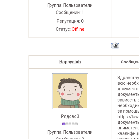
Группа: Пользователи
Сообщений:
1
Репутация:
0
Статус:
Offline
Happyclub
Сообщен
Здравству
всю необх
документы
документы
зависеть 
необходим
за помощь
Рядовой
https://l
документы
вниматель
Группа: Пользователи
квалифици