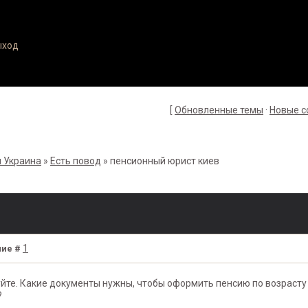
ыход
[
Обновленные темы
·
Новые 
 Украина
»
Есть повод
»
пенсионный юрист киев
1
ие #
йте. Какие документы нужны, чтобы оформить пенсию по возрасту 
?