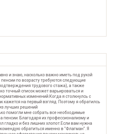
давно и знаю, насколько важно иметь под рукой
 пенсии по возрасту требуются следующие
подтверждения трудового стажа), а также
ко точный список может варьироваться и
нормативных изменений.Когда я столкнулсь с
ак кажется на первый взгляд. Поэтому я обратилсь
 из лучших решений
олько помогли мне собрать все необходимые
а пенсии. Благодаря их профессионализму и
 гладко и без лишних хлопот.Если вам нужна
комендую обратиться именно в "Флагман". Я