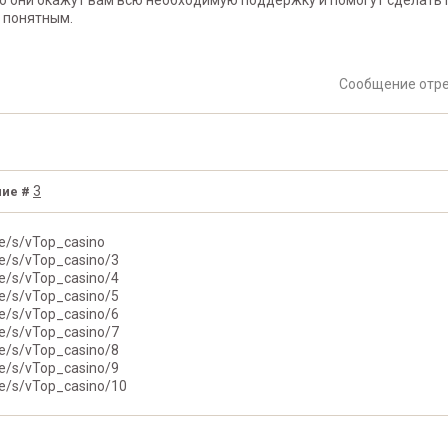
то они окажут вам всю необходимую поддержку и помогут сделат
 понятным.
Сообщение отр
3
ие #
me/s/vTop_casino
me/s/vTop_casino/3
me/s/vTop_casino/4
me/s/vTop_casino/5
me/s/vTop_casino/6
me/s/vTop_casino/7
me/s/vTop_casino/8
me/s/vTop_casino/9
me/s/vTop_casino/10