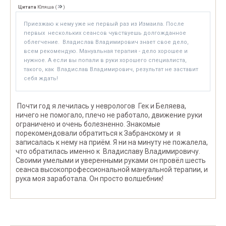
Цитата
Юляша
(
)
Приезжаю к нему уже не первый раз из Измаила. После
первых нескольких сеансов чувствуешь долгожданное
облегчение. Владислав Владимирович знает свое дело,
всем рекомендую. Мануальная терапия - дело хорошее и
нужное. А если вы попали в руки хорошего специалиста,
такого, как Владислав Владимирович, результат не заставит
себя ждать!
Почти год я лечилась у неврологов Гек и Беляева,
ничего не помогало, плечо не работало, движение руки
ограничено и очень болезненно. Знакомые
порекомендовали обратиться к Забранскому и я
записалась к нему на приём. Я ни на минуту не пожалела,
что обратилась именно к Владиславу Владимировичу.
Своими умелыми и уверенными руками он провёл шесть
сеанса высокопрофессиональной мануальной терапии, и
рука моя заработала. Он просто волшебник!