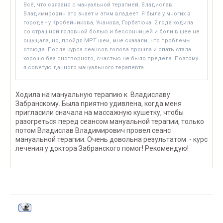
Всё, что связано с мануальной терапией, Владислав
Владимирович это знает и этим владеет. Я была у многих в
городе - у Кробейникова, Унанова, Горбатюка. 2 года ходила
со страшной головной болью и бессонницей и боли в шее не
ощущала, но, пройдя МРТ шеи, мне сказали, что проблемы
отсюда. После курса сеансов голова прошла и спать стала
хорошо без снотворного, счастью не было предела. Поэтому
я советую данного мануального терапевта.
Ходила на мануальную терапию к Владиславу
Забранскому. Была приятно удивлена, когда меня
пригласили сначала на массажную кушетку, чтобы
разогреться перед сеансом мануальной терапии, только
потом Владислав Владимирович провел сеанс
мануальной терапии. Очень довольна результатом - курс
лечения у доктора Забранского помог! Рекомендую!