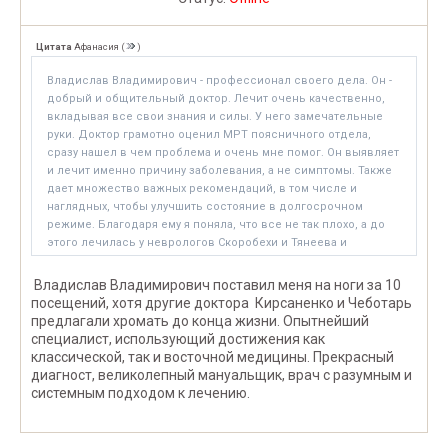
Цитата
Афанасия
(
)
Владислав Владимирович - профессионал своего дела. Он -
добрый и общительный доктор. Лечит очень качественно,
вкладывая все свои знания и силы. У него замечательные
руки. Доктор грамотно оценил МРТ поясничного отдела,
сразу нашел в чем проблема и очень мне помог. Он выявляет
и лечит именно причину заболевания, а не симптомы. Также
дает множество важных рекомендаций, в том числе и
наглядных, чтобы улучшить состояние в долгосрочном
режиме. Благодаря ему я поняла, что все не так плохо, а до
этого лечилась у неврологов Скоробехи и Тянеева и
мануальных терапевтов Унанова и Жмеренецкого, совсем
безрезультатно. Наконец-то начинаю нормальную жизнь.
Владислав Владимирович поставил меня на ноги за 10
посещений, хотя другие доктора Кирсаненко и Чеботарь
предлагали хромать до конца жизни. Опытнейший
специалист, использующий достижения как
классической, так и восточной медицины. Прекрасный
диагност, великолепный мануальщик, врач с разумным и
системным подходом к лечению.