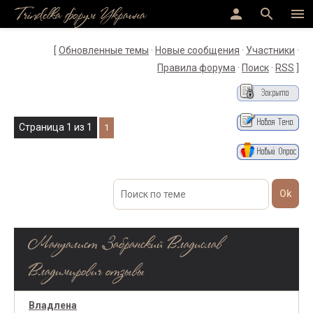
Trindelka форум Украина
person
search
menu
[
Обновленные темы
·
Новые сообщения
·
Участники
·
Правила форума
·
Поиск
·
RSS
]
Страница
1
из
1
1
Мануалист Забранский Владислав
Владимирович отзывы
Владлена