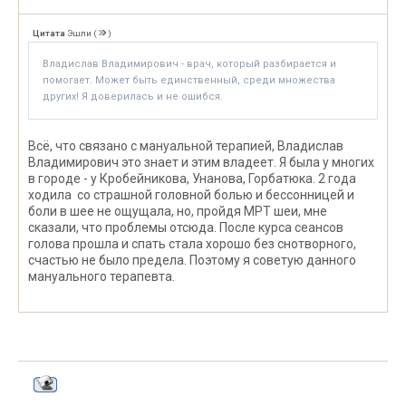
Цитата
Эшли
(
)
Владислав Владимирович - врач, который разбирается и
помогает. Может быть единственный, среди множества
других! Я доверилась и не ошибся.
Всё, что связано с мануальной терапией, Владислав
Владимирович это знает и этим владеет. Я была у многих
в городе - у Кробейникова, Унанова, Горбатюка. 2 года
ходила со страшной головной болью и бессонницей и
боли в шее не ощущала, но, пройдя МРТ шеи, мне
сказали, что проблемы отсюда. После курса сеансов
голова прошла и спать стала хорошо без снотворного,
счастью не было предела. Поэтому я советую данного
мануального терапевта.