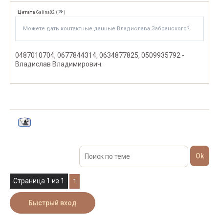
Цитата
Galina82
(
)
Можете дать контактные данные Владислава Забранского?
0487010704, 0677844314, 0634877825, 0509935792 -
Владислав Владимирович.
Страница
1
из
1
1