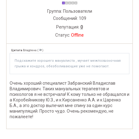
Группа: Пользователи
Сообщений:
109
Репутация:
0
Статус:
Offline
Цитата
Владлена
(
)
Подскажите хорошего мануалиста , мучает межпозвоночная
грыжа и хондроз, обезболивающие уже не помогают.
Очень хороший специалист Забранский Владислав
Владимирович. Таких мануальных терапевтов и
психологов я не встречала! К кому только не обращался и
а Коробейникову Ю.З., и к Кирсаненко А.А. и к Царенко
Б.А., а это доктор вылечил мне спину за один курс
манипуляций. Просто чудо. Очень рекомендую, не
пожалеете!