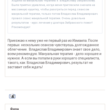
Ходила на мануальную терапию к Владиславу Забранскому.
Была приятно удивлена, когда меня пригласили сначала на
массажную кушетку, чтобы разогреться перед сеансом
мануальной терапии, только потом Владислав Владимирович
провел сеанс мануальной терапии. Очень довольна
результатом - курс лечения у доктора Забранского помог!
Рекомендую!
Приезжаю к нему уже не первый раз из Измаила. После
первых нескольких сеансов чувствуешь долгожданное
облегчение. Владислав Владимирович знает свое дело,
всем рекомендую. Мануальная терапия - дело хорошее и
нужное. А если вы попали в руки хорошего специалиста,
такого, как Владислав Владимирович, результат не
заставит себя ждать!
Фира