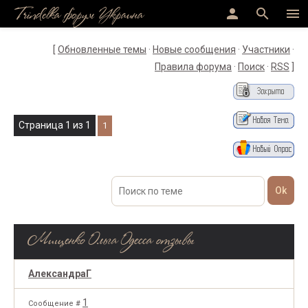
Trindelka форум Украина
person
search
menu
[
Обновленные темы
·
Новые сообщения
·
Участники
·
Правила форума
·
Поиск
·
RSS
]
Страница
1
из
1
1
Мищенко Ольга Одесса отзывы
АлександраГ
1
Сообщение #