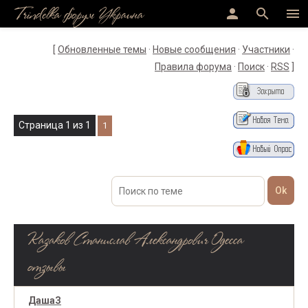
Trindelka форум Украина
person
search
menu
[
Обновленные темы
·
Новые сообщения
·
Участники
·
Правила форума
·
Поиск
·
RSS
]
Страница
1
из
1
1
Казаков Станислав Александрович Одесса
отзывы
ДашаЗ