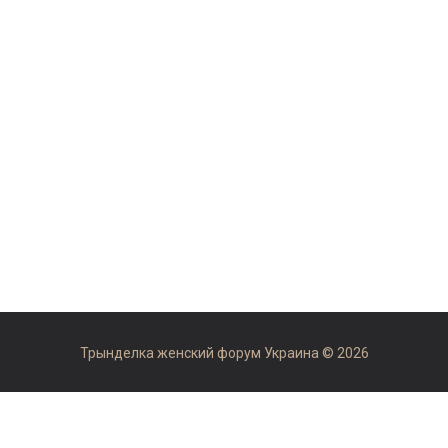
Трынделка женский форум Украина © 2026
Рекомендуемые сайты:
форум отзывы otzovok.com
,
медицинский рейтинг Украины medua.top
,
одеський форум
forumod.com.ua
,
одесский форум live.od.ua
,
форум Украина