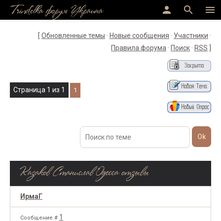
Trindelka форум Украина
person
search
menu
[
Обновленные темы
·
Новые сообщения
·
Участники
·
Правила форума
·
Поиск
·
RSS
]
Страница
1
из
1
1
Казаков Станислав Одесса отзывы
ИрмаГ
1
Сообщение #