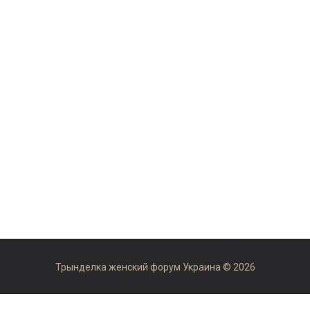
Трынделка женский форум Украина © 2026
Рекомендуемые сайты:
форум отзывы otzovok.com
,