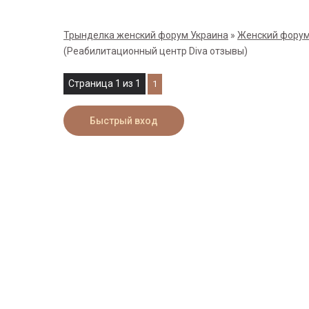
Трынделка женский форум Украина
»
Женский форум
(Реабилитационный центр Diva отзывы)
Страница
1
из
1
1