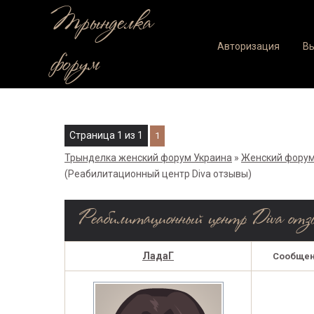
Трынделка
Авторизация
В
форум
Страница
1
из
1
1
Трынделка женский форум Украина
»
Женский форум
(Реабилитационный центр Diva отзывы)
Реабилитационный центр Diva отз
ЛадаГ
Сообщен