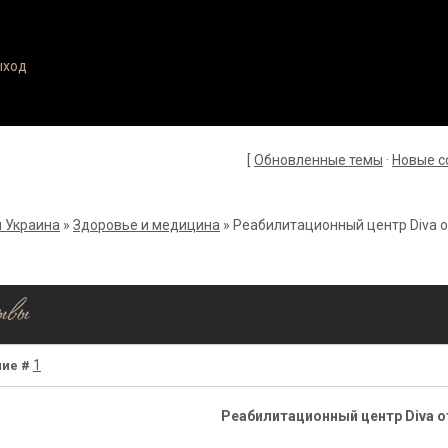
ыход
[
Обновленные темы
·
Новые 
 Украина
»
Здоровье и медицина
»
Реабилитационный центр Diva 
ывы
1
ие #
Реабилитационный центр Diva 