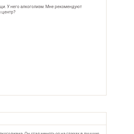
щи. У него алкоголизм. Мне рекомендуют
й центр?
лкоголизма. Он стал меняться на глазах в лучшую