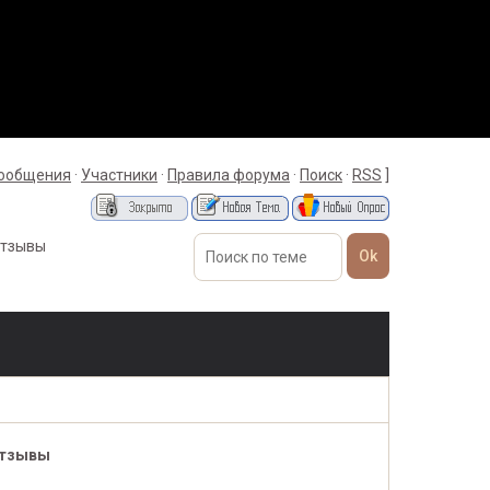
сообщения
·
Участники
·
Правила форума
·
Поиск
·
RSS
]
отзывы
отзывы