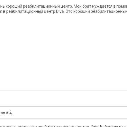
нь хороший реабилитационный центр. Мой брат нуждается в помо
я в реабилитационный центр Diva. Это хороший реабилитационны
2
ие #
ту очень помогли в реабилитационном центре Diva. Избавили от а