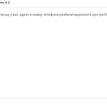
4
ие #
опрошу у вас, адрес и номер телефона реабилитационного центра D