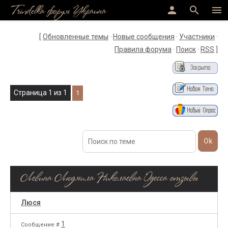
Trindelka форум Украина
person
search
menu
[
Обновленные темы
·
Новые сообщения
·
Участники
·
Правила форума
·
Поиск
·
RSS
]
Страница
1
из
1
1
Левина Людмила Николаевна Одесса отзывы
Люся
1
Сообщение #