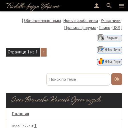
Trindelka форум Украина
person
search
menu
[
Обновленные темы
·
Новые сообщения
·
Участники
·
Правила форума
·
Поиск
·
RSS
]
Страница
1
из
1
1
Олеся Васильевна Колосова Одесса отзывы
Полония
1
Сообщение #