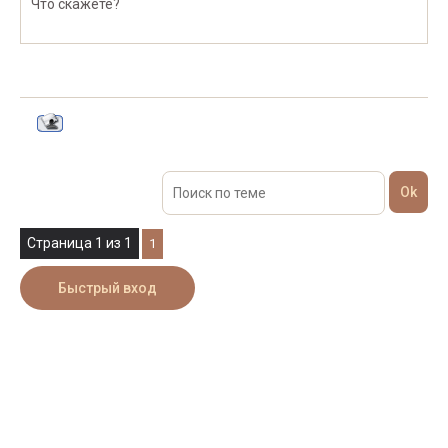
Что скажете?
Страница
1
из
1
1