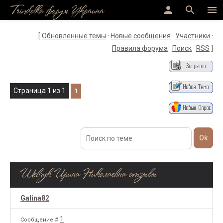
Trindelka форум Украина
person
search
menu
[
Обновленные темы
·
Новые сообщения
·
Участники
·
Правила форума
·
Поиск
·
RSS
]
Страница
1
из
1
1
Шевчук Ирина Николаевна отзывы
Galina82
1
Сообщение #