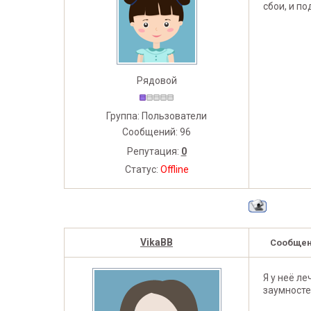
сбои, и п
Рядовой
Группа: Пользователи
Сообщений:
96
Репутация:
0
Статус:
Offline
VikaВВ
Сообщен
Я у неё л
заумносте