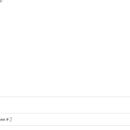
р.
7
ие #