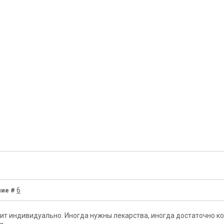
6
ие #
ит индивидуально. Иногда нужны лекарства, иногда достаточно ко