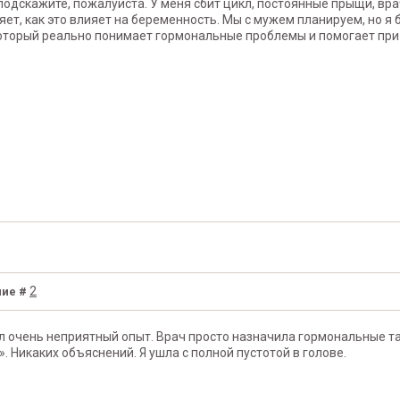
подскажите, пожалуйста. У меня сбит цикл, постоянные прыщи, вра
яет, как это влияет на беременность. Мы с мужем планируем, но я 
который реально понимает гормональные проблемы и помогает пр
2
ие #
л очень неприятный опыт. Врач просто назначила гормональные та
». Никаких объяснений. Я ушла с полной пустотой в голове.