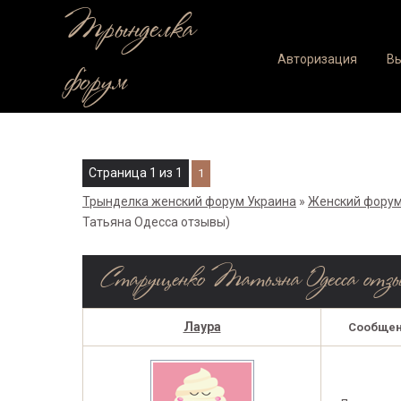
Трынделка
Авторизация
В
форум
Страница
1
из
1
1
Трынделка женский форум Украина
»
Женский форум
Татьяна Одесса отзывы)
Старущенко Татьяна Одесса отз
Лаура
Сообщен