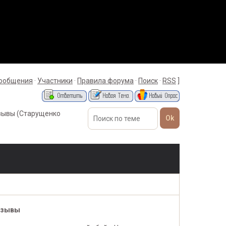
сообщения
·
Участники
·
Правила форума
·
Поиск
·
RSS
]
зывы
(Старущенко
тзывы