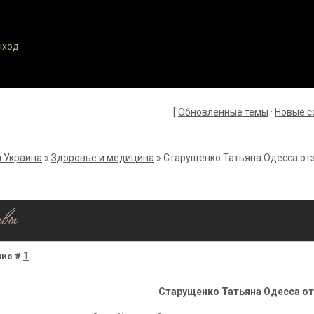
ыход
[
Обновленные темы
·
Новые 
 Украина
»
Здоровье и медицина
»
Старущенко Татьяна Одесса от
ывы
1
ие #
Старущенко Татьяна Одесса о