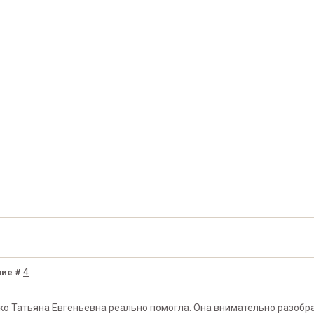
4
ие #
о Татьяна Евгеньевна реально помогла. Она внимательно разобра