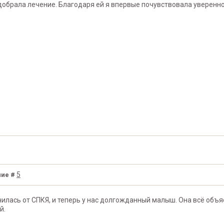
одобрала лечение. Благодаря ей я впервые почувствовала уверенно
5
ие #
ечилась от СПКЯ, и теперь у нас долгожданный малыш. Она всё объ
й.