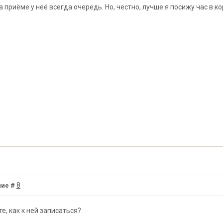
 приёме у неё всегда очередь. Но, честно, лучше я посижу час в ко
8
ие #
е, как к ней записаться?