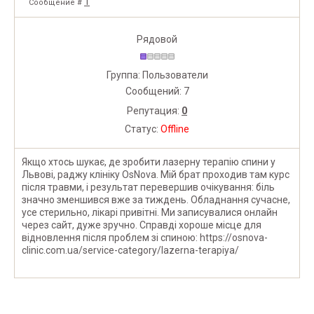
1
Сообщение #
Рядовой
Группа: Пользователи
Сообщений:
7
Репутация:
0
Статус:
Offline
Якщо хтось шукає, де зробити лазерну терапію спини у
Львові, раджу клініку OsNova. Мій брат проходив там курс
після травми, і результат перевершив очікування: біль
значно зменшився вже за тиждень. Обладнання сучасне,
усе стерильно, лікарі привітні. Ми записувалися онлайн
через сайт, дуже зручно. Справді хороше місце для
відновлення після проблем зі спиною: https://osnova-
clinic.com.ua/service-category/lazerna-terapiya/