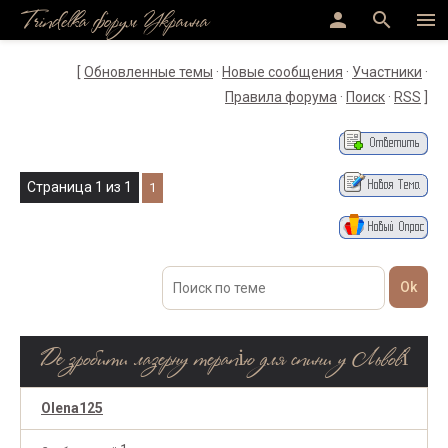
Trindelka форум Украина
person
search
menu
[
Обновленные темы
·
Новые сообщения
·
Участники
·
Правила форума
·
Поиск
·
RSS
]
Страница
1
из
1
1
Де зробити лазерну терапію для спини у Львові
Olena125