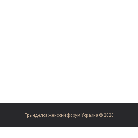
Трынделка женский форум Украина © 2026
Рекомендуемые сайты:
форум отзывы otzovok.com
,
медицинский рейтинг Украины medua.top
,
одеський форум