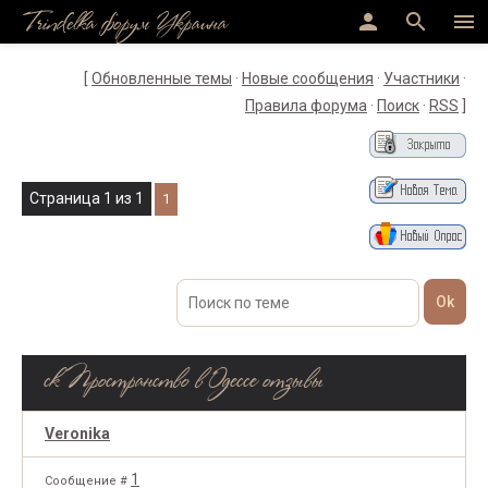
Trindelka форум Украина
person
search
menu
[
Обновленные темы
·
Новые сообщения
·
Участники
·
Правила форума
·
Поиск
·
RSS
]
Страница
1
из
1
1
ск Пространство в Одессе отзывы
Veronika
1
Сообщение #