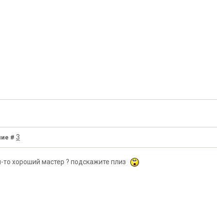
3
ие #
й-то хороший мастер ? подскажите плиз