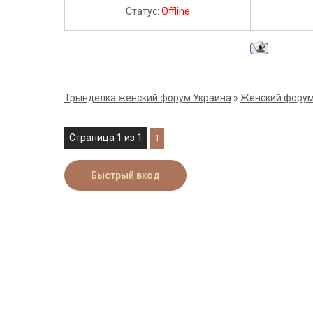
Статус:
Offline
Трынделка женский форум Украина
»
Женский форум
Страница
1
из
1
1