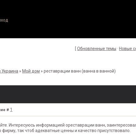
ыход
[
Обновленные темы
·
Новые 
 Украина
»
Мой дом
»
реставрации ванн
(ванна в ванной)
1
ие #
йте. Интересуюсь информацией ореставрации ванн, заинтересовал
 фирму, так чтоб адекватные ценны и качество присутствовало.