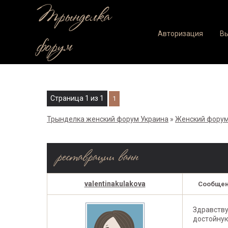
Трынделка
Авторизация
В
форум
Страница
1
из
1
1
Трынделка женский форум Украина
»
Женский форум
реставрации ванн
valentinakulakova
Сообщен
Здравству
достойную