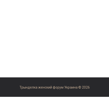
Трынделка женский форум Украина © 2026
Рекомендуемые сайты:
форум отзывы otzovok.com
,
медицинский рейтинг Украины medua.top
,
одеський форум