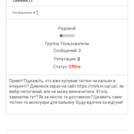
1
Сообщение #
Рядовой
Группа: Пользователи
Сообщений:
3
Репутация:
0
Статус:
Offline
Привіт! Підкажіть, хто вже купував тютюн чи кальян в
інтернеті? Дивлюся зараз на сайт https://mirk.in.ua/ua/, як
вибір непоганий, але не можу визначитися. Хтось
замовляв тут? Як за якістю та доставкою? Цікавить саме
тютюн та аксесуари для кальяну. Буду вдячна за відгуки!